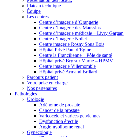
Présentation des locaux
Plateau technique
Équipe
Les centres
Centre d’imagerie d’Orangerie
Centre d’imagerie des Maussins
Centre d’imagerie médicale – Livry-Gargan
Centre d’imagerie Nollet
Centre imagerie Rosny Sous Bois
Hôpital Privé Paul d’Égine
Centre la Francilienne – Pôle de santé
Hôpital privé Bry sur Marne – HPMV
Centre imagerie Villemomble
Hôpital privé Armand Brillard
Parcours patient
Votre prise en charge
Nos partenaires
Pathologies
Urologie
Adénome de prostate
Cancer de la prostate
Varicocèle et varices pelviennes
Dysfonction érectile
Angiomyolipome rénal
Gynécologie