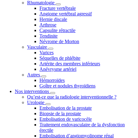
Rhumatologie
Fracture vertébrale
Angiome vertébral agressif
Hernie discale
Arthrose
Capsulite rétractile
Tendinite
Névrome de Morton
Vasculaire
Varices
Séquelles de phlébite
Artérite des membres inférieurs
Anévrysme artériel
Autres
Hémorroïdes
Goître et nodules thyroïdiens
Nos interventions
Qu’est-ce que la radiologie interventionnelle ?
Urologie
Embolisation de la prostate
Biopsie de la prostate
Embolisation de varicocèle
Traitement endovasculaire de la dysfonction
érectile
Embolisation d’angiomyolipome rénal