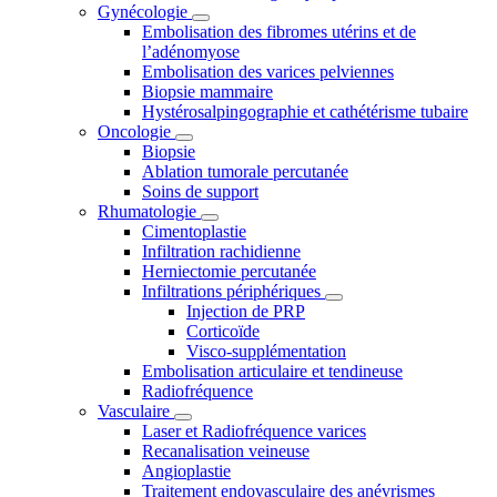
Gynécologie
Embolisation des fibromes utérins et de
l’adénomyose
Embolisation des varices pelviennes
Biopsie mammaire
Hystérosalpingographie et cathétérisme tubaire
Oncologie
Biopsie
Ablation tumorale percutanée
Soins de support
Rhumatologie
Cimentoplastie
Infiltration rachidienne
Herniectomie percutanée
Infiltrations périphériques
Injection de PRP
Corticoïde
Visco-supplémentation
Embolisation articulaire et tendineuse
Radiofréquence
Vasculaire
Laser et Radiofréquence varices
Recanalisation veineuse
Angioplastie
Traitement endovasculaire des anévrismes