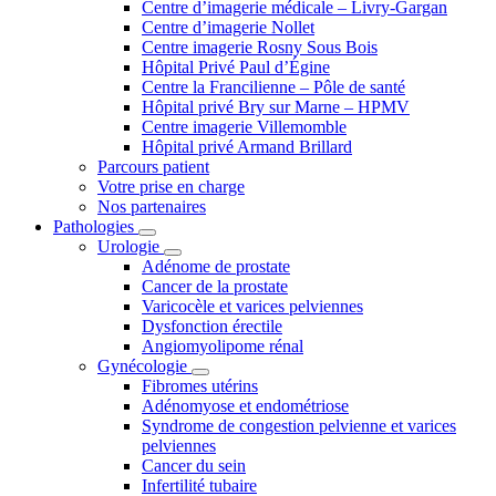
Centre d’imagerie médicale – Livry-Gargan
Centre d’imagerie Nollet
Centre imagerie Rosny Sous Bois
Hôpital Privé Paul d’Égine
Centre la Francilienne – Pôle de santé
Hôpital privé Bry sur Marne – HPMV
Centre imagerie Villemomble
Hôpital privé Armand Brillard
Parcours patient
Votre prise en charge
Nos partenaires
Pathologies
Urologie
Adénome de prostate
Cancer de la prostate
Varicocèle et varices pelviennes
Dysfonction érectile
Angiomyolipome rénal
Gynécologie
Fibromes utérins
Adénomyose et endométriose
Syndrome de congestion pelvienne et varices
pelviennes
Cancer du sein
Infertilité tubaire