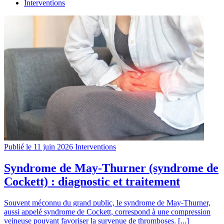
Interventions
Publié le 11 juin 2026
Interventions
Syndrome de May-Thurner (syndrome de
Cockett) : diagnostic et traitement
Souvent méconnu du grand public, le syndrome de May-Thurner,
aussi appelé syndrome de Cockett, correspond à une compression
veineuse pouvant favoriser la survenue de thromboses. [...]