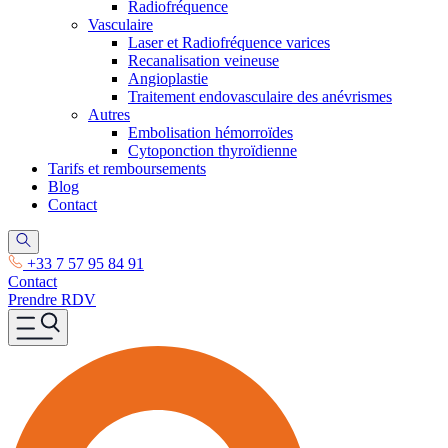
Radiofréquence
Vasculaire
Laser et Radiofréquence varices
Recanalisation veineuse
Angioplastie
Traitement endovasculaire des anévrismes
Autres
Embolisation hémorroïdes
Cytoponction thyroïdienne
Tarifs et remboursements
Blog
Contact
+33 7 57 95 84 91
Contact
Prendre RDV