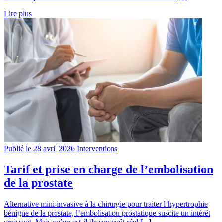
Lire plus
Publié le 28 avril 2026
Interventions
Tarif et prise en charge de l’embolisation
de la prostate
Alternative mini-invasive à la chirurgie pour traiter l’hypertrophie
bénigne de la prostate, l’embolisation prostatique suscite un intérêt
croissant. Mais qu’en est-il de son coût réel [...]