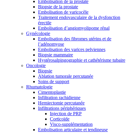
Embolisation de la prostate
Biopsie de la prostate
Embolisation de varicocèle
Traitement endovasculaire de la dysfonction
érectile
Embolisation d’angiomyolipome rénal
Gynécologie
Embolisation des fibromes utérins et de
l’adénomyose
Embolisation des varices pelviennes
Biopsie mammaire
Hystérosalpingographie et cathétérisme tubaire
Oncologie
Biopsie
Ablation tumorale percutanée
Soins de support
Rhumatologie
Cimentoplastie
Infiltration rachidienne
Herniectomie percutanée
Infiltrations périphériques
Injection de PRP
Corticoïde
Visco-supplémentation
Embolisation articulaire et tendineuse