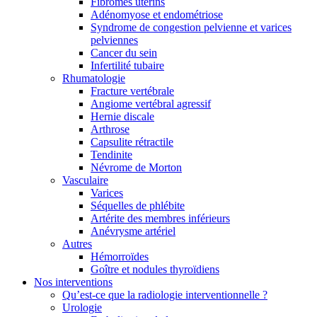
Fibromes utérins
Adénomyose et endométriose
Syndrome de congestion pelvienne et varices
pelviennes
Cancer du sein
Infertilité tubaire
Rhumatologie
Fracture vertébrale
Angiome vertébral agressif
Hernie discale
Arthrose
Capsulite rétractile
Tendinite
Névrome de Morton
Vasculaire
Varices
Séquelles de phlébite
Artérite des membres inférieurs
Anévrysme artériel
Autres
Hémorroïdes
Goître et nodules thyroïdiens
Nos interventions
Qu’est-ce que la radiologie interventionnelle ?
Urologie