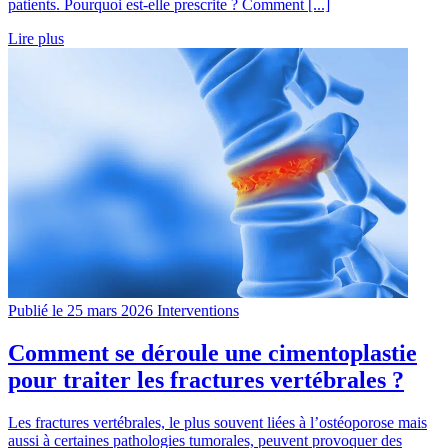
patients. Pourquoi est-elle prescrite ? Comment [...]
Lire plus
Publié le 25 mars 2026
Interventions
Comment se déroule une cimentoplastie
pour traiter les fractures vertébrales ?
Les fractures vertébrales, le plus souvent liées à l’ostéoporose mais
aussi à certaines pathologies tumorales, peuvent provoquer des