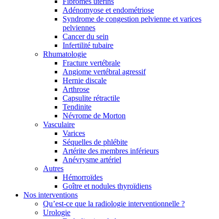
Fibromes utérins
Adénomyose et endométriose
Syndrome de congestion pelvienne et varices
pelviennes
Cancer du sein
Infertilité tubaire
Rhumatologie
Fracture vertébrale
Angiome vertébral agressif
Hernie discale
Arthrose
Capsulite rétractile
Tendinite
Névrome de Morton
Vasculaire
Varices
Séquelles de phlébite
Artérite des membres inférieurs
Anévrysme artériel
Autres
Hémorroïdes
Goître et nodules thyroïdiens
Nos interventions
Qu’est-ce que la radiologie interventionnelle ?
Urologie