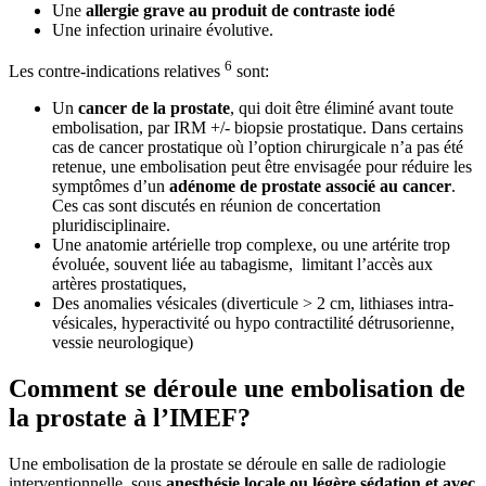
Une
allergie grave au produit de contraste iodé
Une infection urinaire évolutive.
6
Les contre-indications relatives
sont:
Un
cancer de la prostate
, qui doit être éliminé avant toute
embolisation, par IRM +/- biopsie prostatique. Dans certains
cas de cancer prostatique où l’option chirurgicale n’a pas été
retenue, une embolisation peut être envisagée pour réduire les
symptômes d’un
adénome de prostate associé au cancer
.
Ces cas sont discutés en réunion de concertation
pluridisciplinaire.
Une anatomie artérielle trop complexe, ou une artérite trop
évoluée, souvent liée au tabagisme, limitant l’accès aux
artères prostatiques,
Des anomalies vésicales (diverticule > 2 cm, lithiases intra-
vésicales, hyperactivité ou hypo contractilité détrusorienne,
vessie neurologique)
Comment se déroule une embolisation de
la prostate à l’IMEF?
Une embolisation de la prostate se déroule en salle de radiologie
interventionnelle, sous
anesthésie locale ou légère sédation et avec