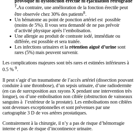
provoque ni dysfonction érectile ni éjaculation rétrograde
7
.
Au contraire, une amélioration de la fonction érectile peut
8
être observée chez 30% des patients
.
Un hématome au point de ponction artériel est possible
(moins de 5%). Il vous sera demandé de ne pas prévoir
d’activité physique après l’embolisation.
Une allergie au produit de contraste iodé, immédiate ou
différée, est possible et sera traitée.
Les infections urinaires et la
rétention aiguë d’urine
sont
rares (5%) mais peuvent survenir.
Les complications majeures sont très rares et estimées inférieures à
9
0.5 %
.
Il peut s’agir d’un traumatisme de l’accès artériel (dissection pouvant
conduire à une thrombose), d’un sepsis urinaire, d’une radiodermite
(en cas de surexposition aux rayons X pendant une intervention très
longue), ou d’une embolisation non ciblée (obstruction de vaisseaux
sanguins à l’extérieur de la prostate). Les embolisations non ciblées
sont devenues exceptionnelles et sont prévenues par une
cartographie 3 D de vos artères prostatiques.
Contrairement à la chirurgie, il n’y a pas de risque d’hémorragie
interne et pas de risque d’incontinence urinaire.