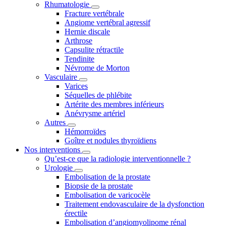
Rhumatologie
Fracture vertébrale
Angiome vertébral agressif
Hernie discale
Arthrose
Capsulite rétractile
Tendinite
Névrome de Morton
Vasculaire
Varices
Séquelles de phlébite
Artérite des membres inférieurs
Anévrysme artériel
Autres
Hémorroïdes
Goître et nodules thyroïdiens
Nos interventions
Qu’est-ce que la radiologie interventionnelle ?
Urologie
Embolisation de la prostate
Biopsie de la prostate
Embolisation de varicocèle
Traitement endovasculaire de la dysfonction
érectile
Embolisation d’angiomyolipome rénal