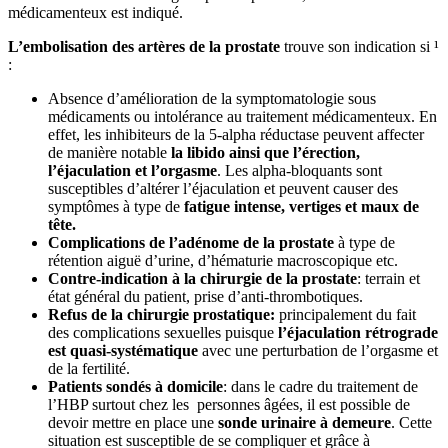
médicamenteux est indiqué.
L’embolisation des artères de la prostate
trouve son indication si ¹
:
Absence d’amélioration de la symptomatologie sous
médicaments ou intolérance au traitement médicamenteux. En
effet, les inhibiteurs de la 5-alpha réductase peuvent affecter
de manière notable
la libido ainsi que l’érection,
l’éjaculation et l’orgasme
. Les alpha-bloquants sont
susceptibles d’altérer l’éjaculation et peuvent causer des
symptômes à type de
fatigue intense, vertiges et maux de
tête.
Complications de l’adénome de la prostate
à type de
rétention aiguë d’urine, d’hématurie macroscopique etc.
Contre-indication à la chirurgie de la prostate
: terrain et
état général du patient, prise d’anti-thrombotiques.
Refus de la chirurgie prostatique:
principalement du fait
des complications sexuelles puisque
l’éjaculation rétrograde
est quasi-systématique
avec une perturbation de l’orgasme et
de la fertilité.
Patients sondés à domicile
: dans le cadre du traitement de
l’HBP surtout chez les personnes âgées, il est possible de
devoir mettre en place une
sonde urinaire à demeure
. Cette
situation est susceptible de se compliquer et grâce à