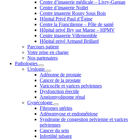
Centre d’imagerie médicale – Livry-Gargan
Centre d’imagerie Nollet
Centre imagerie Rosny Sous Bois
Hôpital Privé Paul d’Égine
Centre la Francilienne – Pôle de santé
Hôpital privé Bry sur Marne – HPMV
Centre imagerie Villemomble
Hôpital privé Armand Brillard
Parcours patient
Votre prise en charge
Nos partenaires
Pathologies
Urologie
Adénome de prostate
Cancer de la prostate
Varicocèle et varices pelviennes
Dysfonction érectile
Angiomyolipome rénal
Gynécologie
Fibromes utérins
Adénomyose et endométriose
Syndrome de congestion pelvienne et varices
pelviennes
Cancer du sein
Infertilité tubaire