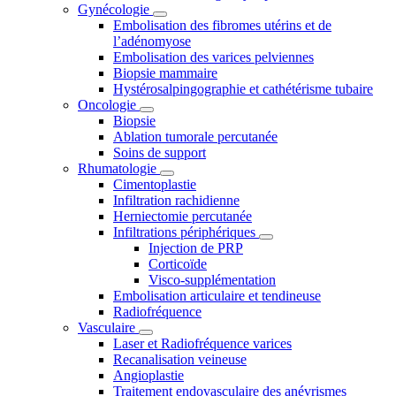
Gynécologie
Embolisation des fibromes utérins et de
l’adénomyose
Embolisation des varices pelviennes
Biopsie mammaire
Hystérosalpingographie et cathétérisme tubaire
Oncologie
Biopsie
Ablation tumorale percutanée
Soins de support
Rhumatologie
Cimentoplastie
Infiltration rachidienne
Herniectomie percutanée
Infiltrations périphériques
Injection de PRP
Corticoïde
Visco-supplémentation
Embolisation articulaire et tendineuse
Radiofréquence
Vasculaire
Laser et Radiofréquence varices
Recanalisation veineuse
Angioplastie
Traitement endovasculaire des anévrismes