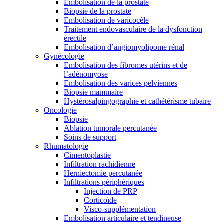
Embolisation de la prostate
Biopsie de la prostate
Embolisation de varicocèle
Traitement endovasculaire de la dysfonction
érectile
Embolisation d’angiomyolipome rénal
Gynécologie
Embolisation des fibromes utérins et de
l’adénomyose
Embolisation des varices pelviennes
Biopsie mammaire
Hystérosalpingographie et cathétérisme tubaire
Oncologie
Biopsie
Ablation tumorale percutanée
Soins de support
Rhumatologie
Cimentoplastie
Infiltration rachidienne
Herniectomie percutanée
Infiltrations périphériques
Injection de PRP
Corticoïde
Visco-supplémentation
Embolisation articulaire et tendineuse