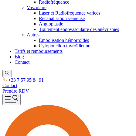
Radiofréquence
Vasculaire
Laser et Radiofréquence varices
Recanalisation veineuse
Angioplastie
Traitement endovasculaire des anévrismes
Autres
Embolisation hémorroïdes
Cytoponction thyroïdienne
Tarifs et remboursements
Blog
Contact
+33 7 57 95 84 91
Contact
Prendre RDV