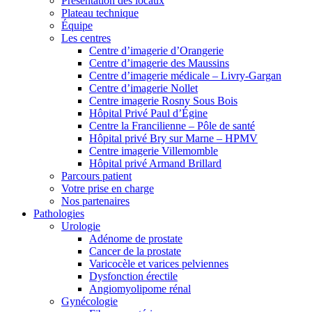
Présentation des locaux
Plateau technique
Équipe
Les centres
Centre d’imagerie d’Orangerie
Centre d’imagerie des Maussins
Centre d’imagerie médicale – Livry-Gargan
Centre d’imagerie Nollet
Centre imagerie Rosny Sous Bois
Hôpital Privé Paul d’Égine
Centre la Francilienne – Pôle de santé
Hôpital privé Bry sur Marne – HPMV
Centre imagerie Villemomble
Hôpital privé Armand Brillard
Parcours patient
Votre prise en charge
Nos partenaires
Pathologies
Urologie
Adénome de prostate
Cancer de la prostate
Varicocèle et varices pelviennes
Dysfonction érectile
Angiomyolipome rénal
Gynécologie