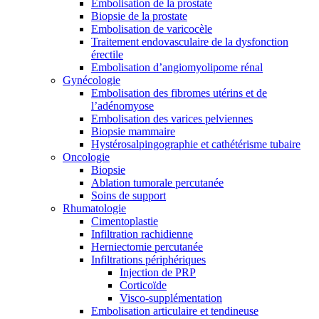
Embolisation de la prostate
Biopsie de la prostate
Embolisation de varicocèle
Traitement endovasculaire de la dysfonction
érectile
Embolisation d’angiomyolipome rénal
Gynécologie
Embolisation des fibromes utérins et de
l’adénomyose
Embolisation des varices pelviennes
Biopsie mammaire
Hystérosalpingographie et cathétérisme tubaire
Oncologie
Biopsie
Ablation tumorale percutanée
Soins de support
Rhumatologie
Cimentoplastie
Infiltration rachidienne
Herniectomie percutanée
Infiltrations périphériques
Injection de PRP
Corticoïde
Visco-supplémentation
Embolisation articulaire et tendineuse