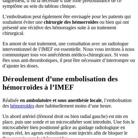
saignement, d’où la nécessité d’une forte prédominance de ce
symptôme au sein du tableau clinique.
L’embolisation peut également être envisagée pour les patients qui
souhaitent éviter une
chirurgie des hémorroïdes
ou bien qui ont
présenté une récidive des hémorragies suite à un traitement
chirurgical.
En amont de tout traitement, une consultation avec un radiologue
interventionnel de l’IMEF est essentielle. Nous vous invitons à nous
communiquer tous vos antécédents médico-chirurgicaux. Si vous
êtes sous anti-thrombotiques, il peut être nécessaire d’interrompre ou
d’ajuster les doses.
Déroulement d’une embolisation des
hémorroïdes à l’IMEF
Réalisée
en ambulatoire et sous anesthésie locale
, l’embolisation
des
hémorroïdes
dure habituellement moins d’une heure.
Un abord artériel (fémoral droit ou bien radial gauche) est mis en
place, puis une sonde et un microcathéter sont introduits. Une fois le
microcathéter bien positionné grâce au guidage radiologique en
temps réel, les agents embolisants sont injectés afin de bloquer le