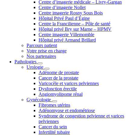
Centre d’imagerie médicale – Livry-Gargan
Centre d’imagerie Nollet
Centre imagerie Rosny Sous Bois
Hôpital Privé Paul d’Égine
Centre la Francilienne – Pôle de santé
Hôpital privé Bry sur Marne – HPMV
Centre imagerie Villemomble
Hôpital privé Armand Brillard
Parcours patient
Votre prise en charge
Nos partenaires
Pathologies
Urologie
Adénome de prostate
Cancer de la prostate
Varicocèle et varices pelviennes
Dysfonction érectile
Angiomyolipome rénal
Gynécologie
Fibromes utérins
Adénomyose et endométriose
Syndrome de congestion pelvienne et varices
pelviennes
Cancer du sein
Infertilité tubaire