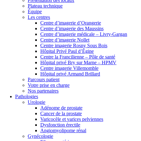
Présentation des locaux
Plateau technique
Équipe
Les centres
Centre d’imagerie d’Orangerie
Centre d’imagerie des Maussins
Centre d’imagerie médicale – Livry-Gargan
Centre d’imagerie Nollet
Centre imagerie Rosny Sous Bois
Hôpital Privé Paul d’Égine
Centre la Francilienne – Pôle de santé
Hôpital privé Bry sur Marne – HPMV
Centre imagerie Villemomble
Hôpital privé Armand Brillard
Parcours patient
Votre prise en charge
Nos partenaires
Pathologies
Urologie
Adénome de prostate
Cancer de la prostate
Varicocèle et varices pelviennes
Dysfonction érectile
Angiomyolipome rénal
Gynécologie