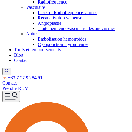
Radiofréquence
Vasculaire
Laser et Radiofréquence varices
Recanalisation veineuse
Angioplastie
Traitement endovasculaire des anévrismes
Autres
Embolisation hémorroïdes
Cytoponction thyroïdienne
Tarifs et remboursements
Blog
Contact
+33 7 57 95 84 91
Contact
Prendre RDV