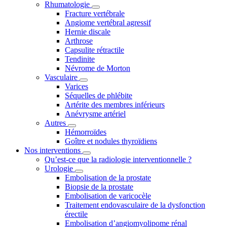
Rhumatologie
Fracture vertébrale
Angiome vertébral agressif
Hernie discale
Arthrose
Capsulite rétractile
Tendinite
Névrome de Morton
Vasculaire
Varices
Séquelles de phlébite
Artérite des membres inférieurs
Anévrysme artériel
Autres
Hémorroïdes
Goître et nodules thyroïdiens
Nos interventions
Qu’est-ce que la radiologie interventionnelle ?
Urologie
Embolisation de la prostate
Biopsie de la prostate
Embolisation de varicocèle
Traitement endovasculaire de la dysfonction
érectile
Embolisation d’angiomyolipome rénal