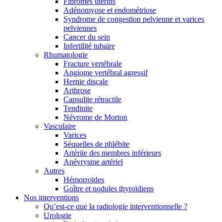
Fibromes utérins
Adénomyose et endométriose
Syndrome de congestion pelvienne et varices
pelviennes
Cancer du sein
Infertilité tubaire
Rhumatologie
Fracture vertébrale
Angiome vertébral agressif
Hernie discale
Arthrose
Capsulite rétractile
Tendinite
Névrome de Morton
Vasculaire
Varices
Séquelles de phlébite
Artérite des membres inférieurs
Anévrysme artériel
Autres
Hémorroïdes
Goître et nodules thyroïdiens
Nos interventions
Qu’est-ce que la radiologie interventionnelle ?
Urologie