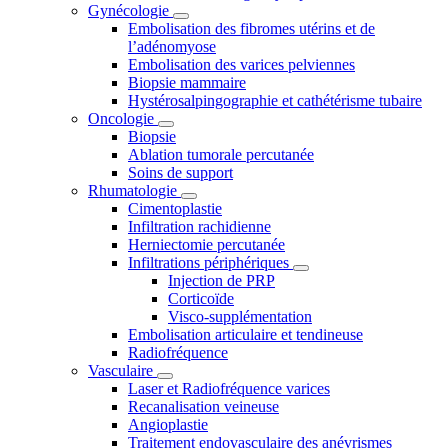
Gynécologie
Embolisation des fibromes utérins et de
l’adénomyose
Embolisation des varices pelviennes
Biopsie mammaire
Hystérosalpingographie et cathétérisme tubaire
Oncologie
Biopsie
Ablation tumorale percutanée
Soins de support
Rhumatologie
Cimentoplastie
Infiltration rachidienne
Herniectomie percutanée
Infiltrations périphériques
Injection de PRP
Corticoïde
Visco-supplémentation
Embolisation articulaire et tendineuse
Radiofréquence
Vasculaire
Laser et Radiofréquence varices
Recanalisation veineuse
Angioplastie
Traitement endovasculaire des anévrismes