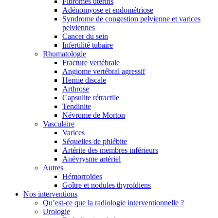
Fibromes utérins
Adénomyose et endométriose
Syndrome de congestion pelvienne et varices
pelviennes
Cancer du sein
Infertilité tubaire
Rhumatologie
Fracture vertébrale
Angiome vertébral agressif
Hernie discale
Arthrose
Capsulite rétractile
Tendinite
Névrome de Morton
Vasculaire
Varices
Séquelles de phlébite
Artérite des membres inférieurs
Anévrysme artériel
Autres
Hémorroïdes
Goître et nodules thyroïdiens
Nos interventions
Qu’est-ce que la radiologie interventionnelle ?
Urologie