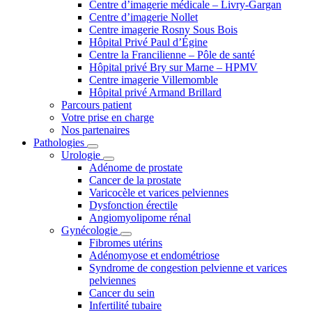
Centre d’imagerie médicale – Livry-Gargan
Centre d’imagerie Nollet
Centre imagerie Rosny Sous Bois
Hôpital Privé Paul d’Égine
Centre la Francilienne – Pôle de santé
Hôpital privé Bry sur Marne – HPMV
Centre imagerie Villemomble
Hôpital privé Armand Brillard
Parcours patient
Votre prise en charge
Nos partenaires
Pathologies
Urologie
Adénome de prostate
Cancer de la prostate
Varicocèle et varices pelviennes
Dysfonction érectile
Angiomyolipome rénal
Gynécologie
Fibromes utérins
Adénomyose et endométriose
Syndrome de congestion pelvienne et varices
pelviennes
Cancer du sein
Infertilité tubaire