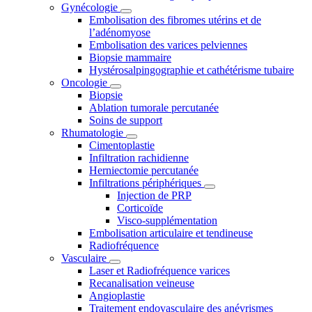
Gynécologie
Embolisation des fibromes utérins et de
l’adénomyose
Embolisation des varices pelviennes
Biopsie mammaire
Hystérosalpingographie et cathétérisme tubaire
Oncologie
Biopsie
Ablation tumorale percutanée
Soins de support
Rhumatologie
Cimentoplastie
Infiltration rachidienne
Herniectomie percutanée
Infiltrations périphériques
Injection de PRP
Corticoïde
Visco-supplémentation
Embolisation articulaire et tendineuse
Radiofréquence
Vasculaire
Laser et Radiofréquence varices
Recanalisation veineuse
Angioplastie
Traitement endovasculaire des anévrismes