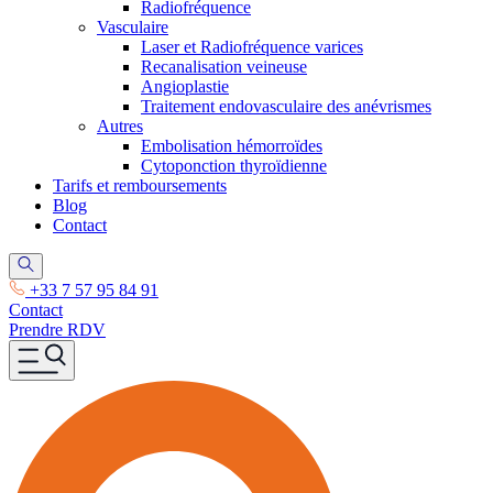
Radiofréquence
Vasculaire
Laser et Radiofréquence varices
Recanalisation veineuse
Angioplastie
Traitement endovasculaire des anévrismes
Autres
Embolisation hémorroïdes
Cytoponction thyroïdienne
Tarifs et remboursements
Blog
Contact
+33 7 57 95 84 91
Contact
Prendre RDV