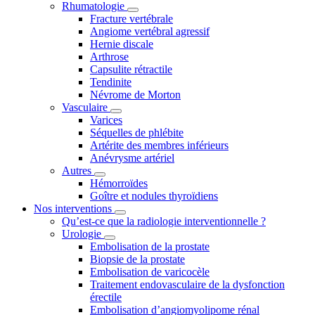
Rhumatologie
Fracture vertébrale
Angiome vertébral agressif
Hernie discale
Arthrose
Capsulite rétractile
Tendinite
Névrome de Morton
Vasculaire
Varices
Séquelles de phlébite
Artérite des membres inférieurs
Anévrysme artériel
Autres
Hémorroïdes
Goître et nodules thyroïdiens
Nos interventions
Qu’est-ce que la radiologie interventionnelle ?
Urologie
Embolisation de la prostate
Biopsie de la prostate
Embolisation de varicocèle
Traitement endovasculaire de la dysfonction
érectile
Embolisation d’angiomyolipome rénal