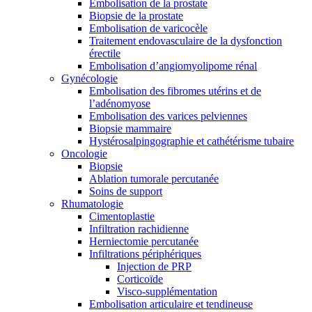
Embolisation de la prostate
Biopsie de la prostate
Embolisation de varicocèle
Traitement endovasculaire de la dysfonction
érectile
Embolisation d’angiomyolipome rénal
Gynécologie
Embolisation des fibromes utérins et de
l’adénomyose
Embolisation des varices pelviennes
Biopsie mammaire
Hystérosalpingographie et cathétérisme tubaire
Oncologie
Biopsie
Ablation tumorale percutanée
Soins de support
Rhumatologie
Cimentoplastie
Infiltration rachidienne
Herniectomie percutanée
Infiltrations périphériques
Injection de PRP
Corticoïde
Visco-supplémentation
Embolisation articulaire et tendineuse