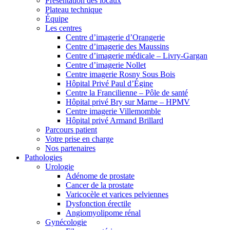
Présentation des locaux
Plateau technique
Équipe
Les centres
Centre d’imagerie d’Orangerie
Centre d’imagerie des Maussins
Centre d’imagerie médicale – Livry-Gargan
Centre d’imagerie Nollet
Centre imagerie Rosny Sous Bois
Hôpital Privé Paul d’Égine
Centre la Francilienne – Pôle de santé
Hôpital privé Bry sur Marne – HPMV
Centre imagerie Villemomble
Hôpital privé Armand Brillard
Parcours patient
Votre prise en charge
Nos partenaires
Pathologies
Urologie
Adénome de prostate
Cancer de la prostate
Varicocèle et varices pelviennes
Dysfonction érectile
Angiomyolipome rénal
Gynécologie