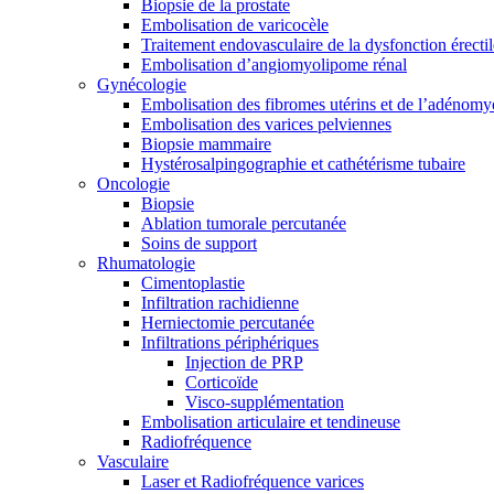
Biopsie de la prostate
Embolisation de varicocèle
Traitement endovasculaire de la dysfonction érectil
Embolisation d’angiomyolipome rénal
Gynécologie
Embolisation des fibromes utérins et de l’adénomy
Embolisation des varices pelviennes
Biopsie mammaire
Hystérosalpingographie et cathétérisme tubaire
Oncologie
Biopsie
Ablation tumorale percutanée
Soins de support
Rhumatologie
Cimentoplastie
Infiltration rachidienne
Herniectomie percutanée
Infiltrations périphériques
Injection de PRP
Corticoïde
Visco-supplémentation
Embolisation articulaire et tendineuse
Radiofréquence
Vasculaire
Laser et Radiofréquence varices