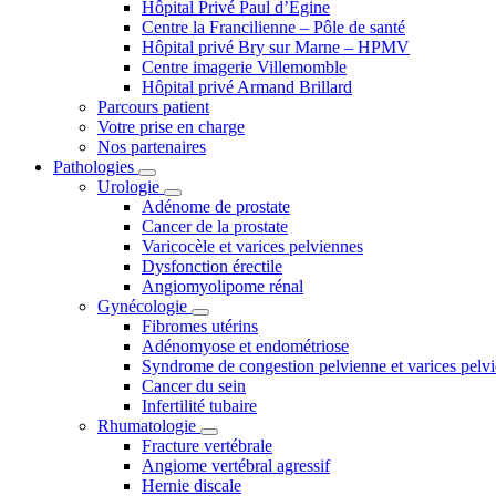
Hôpital Privé Paul d’Égine
Centre la Francilienne – Pôle de santé
Hôpital privé Bry sur Marne – HPMV
Centre imagerie Villemomble
Hôpital privé Armand Brillard
Parcours patient
Votre prise en charge
Nos partenaires
Pathologies
Urologie
Adénome de prostate
Cancer de la prostate
Varicocèle et varices pelviennes
Dysfonction érectile
Angiomyolipome rénal
Gynécologie
Fibromes utérins
Adénomyose et endométriose
Syndrome de congestion pelvienne et varices pelv
Cancer du sein
Infertilité tubaire
Rhumatologie
Fracture vertébrale
Angiome vertébral agressif
Hernie discale