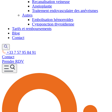
Recanalisation veineuse
Angioplastie
Traitement endovasculaire des anévrismes
Autres
Embolisation hémorroïdes
Cytoponction thyroïdienne
Tarifs et remboursements
Blog
Contact
+33 7 57 95 84 91
Contact
Prendre RDV