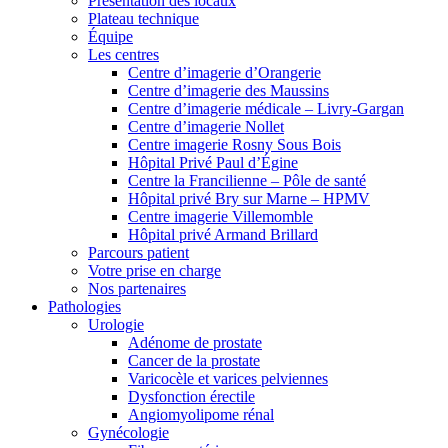
Présentation des locaux
Plateau technique
Équipe
Les centres
Centre d’imagerie d’Orangerie
Centre d’imagerie des Maussins
Centre d’imagerie médicale – Livry-Gargan
Centre d’imagerie Nollet
Centre imagerie Rosny Sous Bois
Hôpital Privé Paul d’Égine
Centre la Francilienne – Pôle de santé
Hôpital privé Bry sur Marne – HPMV
Centre imagerie Villemomble
Hôpital privé Armand Brillard
Parcours patient
Votre prise en charge
Nos partenaires
Pathologies
Urologie
Adénome de prostate
Cancer de la prostate
Varicocèle et varices pelviennes
Dysfonction érectile
Angiomyolipome rénal
Gynécologie