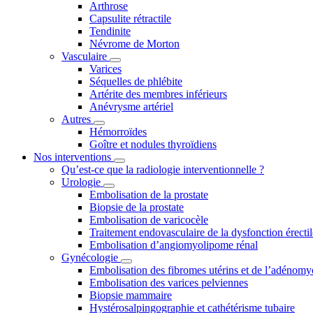
Arthrose
Capsulite rétractile
Tendinite
Névrome de Morton
Vasculaire
Varices
Séquelles de phlébite
Artérite des membres inférieurs
Anévrysme artériel
Autres
Hémorroïdes
Goître et nodules thyroïdiens
Nos interventions
Qu’est-ce que la radiologie interventionnelle ?
Urologie
Embolisation de la prostate
Biopsie de la prostate
Embolisation de varicocèle
Traitement endovasculaire de la dysfonction érectil
Embolisation d’angiomyolipome rénal
Gynécologie
Embolisation des fibromes utérins et de l’adénomy
Embolisation des varices pelviennes
Biopsie mammaire
Hystérosalpingographie et cathétérisme tubaire