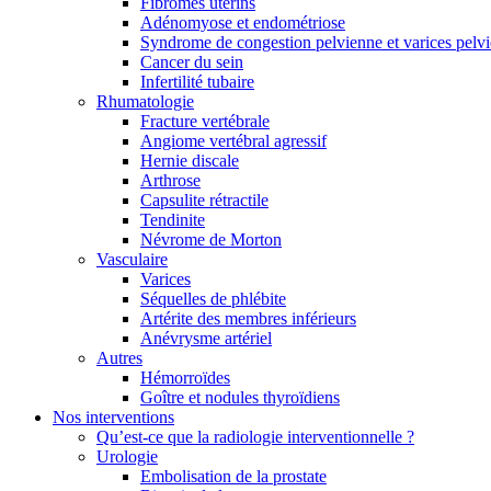
Fibromes utérins
Adénomyose et endométriose
Syndrome de congestion pelvienne et varices pelv
Cancer du sein
Infertilité tubaire
Rhumatologie
Fracture vertébrale
Angiome vertébral agressif
Hernie discale
Arthrose
Capsulite rétractile
Tendinite
Névrome de Morton
Vasculaire
Varices
Séquelles de phlébite
Artérite des membres inférieurs
Anévrysme artériel
Autres
Hémorroïdes
Goître et nodules thyroïdiens
Nos interventions
Qu’est-ce que la radiologie interventionnelle ?
Urologie
Embolisation de la prostate