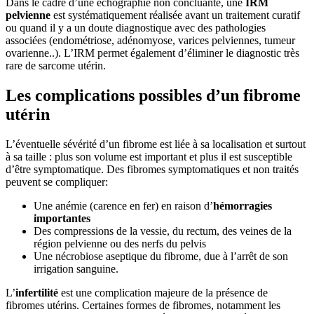
Dans le cadre d’une échographie non concluante, une
IRM
pelvienne
est systématiquement réalisée avant un traitement curatif
ou quand il y a un doute diagnostique avec des pathologies
associées (endométriose, adénomyose, varices pelviennes, tumeur
ovarienne..). L’IRM permet également d’éliminer le diagnostic très
rare de sarcome utérin.
Les complications possibles d’un fibrome
utérin
L’éventuelle sévérité d’un fibrome est liée à sa localisation et surtout
à sa taille : plus son volume est important et plus il est susceptible
d’être symptomatique. Des fibromes symptomatiques et non traités
peuvent se compliquer:
Une anémie (carence en fer) en raison d’
hémorragies
importantes
Des compressions de la vessie, du rectum, des veines de la
région pelvienne ou des nerfs du pelvis
Une nécrobiose aseptique du fibrome, due à l’arrêt de son
irrigation sanguine.
L’
infertilité
est une complication majeure de la présence de
fibromes utérins. Certaines formes de fibromes, notamment les