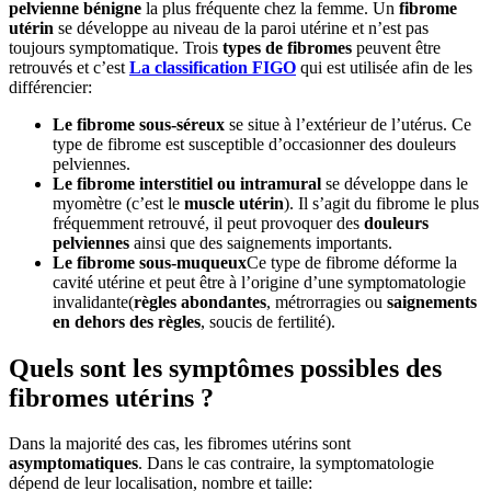
pelvienne bénigne
la plus fréquente chez la femme. Un
fibrome
utérin
se développe au niveau de la paroi utérine et n’est pas
toujours symptomatique. Trois
types de fibromes
peuvent être
retrouvés et c’est
La classification FIGO
qui est utilisée afin de les
différencier:
Le fibrome sous-séreux
se situe à l’extérieur de l’utérus. Ce
type de fibrome est susceptible d’occasionner des douleurs
pelviennes.
Le fibrome interstitiel ou intramural
se développe dans le
myomètre (c’est le
muscle utérin
). Il s’agit du fibrome le plus
fréquemment retrouvé, il peut provoquer des
douleurs
pelviennes
ainsi que des saignements importants.
Le fibrome sous-muqueux
Ce type de fibrome déforme la
cavité utérine et peut être à l’origine d’une symptomatologie
invalidante(
règles abondantes
, métrorragies ou
saignements
en dehors des règles
, soucis de fertilité).
Quels sont les symptômes possibles des
fibromes utérins ?
Dans la majorité des cas, les fibromes utérins sont
asymptomatiques
. Dans le cas contraire, la symptomatologie
dépend de leur localisation, nombre et taille: