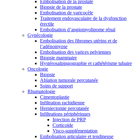
Embolisation de la prostate
Biopsie de la prostate
Embolisation de varicocèle
Traitement endovasculaire de la dysfonction
érectile
Embolisation d’angiomyolipome rénal
Gynécologie
Embolisation des fibromes utérins et de
l’adénomyose
Embolisation des varices pelviennes
Biopsie mammaire
Hystérosalpingographie et cathétérisme tubaire
Oncologie
Biopsie
Ablation tumorale percutanée
Soins de support
Rhumatologie
Cimentoplastie
Infiltration rachidienne
Herniectomie percutanée
Infiltrations périphériques
Injection de PRP
Corticoïde
Visco-supplémentation
Embolisation articulaire et tendineuse