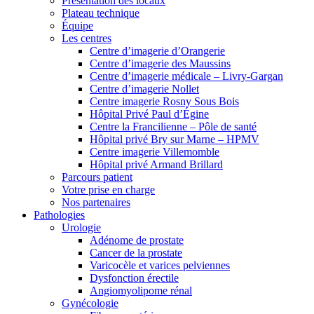
Présentation des locaux
Plateau technique
Équipe
Les centres
Centre d’imagerie d’Orangerie
Centre d’imagerie des Maussins
Centre d’imagerie médicale – Livry-Gargan
Centre d’imagerie Nollet
Centre imagerie Rosny Sous Bois
Hôpital Privé Paul d’Égine
Centre la Francilienne – Pôle de santé
Hôpital privé Bry sur Marne – HPMV
Centre imagerie Villemomble
Hôpital privé Armand Brillard
Parcours patient
Votre prise en charge
Nos partenaires
Pathologies
Urologie
Adénome de prostate
Cancer de la prostate
Varicocèle et varices pelviennes
Dysfonction érectile
Angiomyolipome rénal
Gynécologie