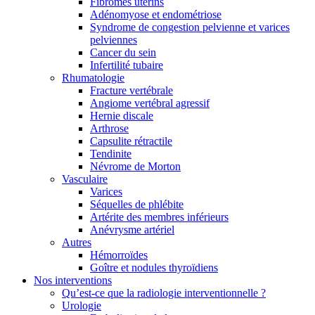
Fibromes utérins
Adénomyose et endométriose
Syndrome de congestion pelvienne et varices
pelviennes
Cancer du sein
Infertilité tubaire
Rhumatologie
Fracture vertébrale
Angiome vertébral agressif
Hernie discale
Arthrose
Capsulite rétractile
Tendinite
Névrome de Morton
Vasculaire
Varices
Séquelles de phlébite
Artérite des membres inférieurs
Anévrysme artériel
Autres
Hémorroïdes
Goître et nodules thyroïdiens
Nos interventions
Qu’est-ce que la radiologie interventionnelle ?
Urologie