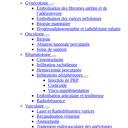
Gynécologie
Embolisation des fibromes utérins et de
l’adénomyose
Embolisation des varices pelviennes
Biopsie mammaire
Hystérosalpingographie et cathétérisme tubaire
Oncologie
Biopsie
Ablation tumorale percutanée
Soins de support
Rhumatologie
Cimentoplastie
Infiltration rachidienne
Herniectomie percutanée
Infiltrations périphériques
Injection de PRP
Corticoïde
Visco-supplémentation
Embolisation articulaire et tendineuse
Radiofréquence
Vasculaire
Laser et Radiofréquence varices
Recanalisation veineuse
Angioplastie
Traitement endovasculaire des anévrismes