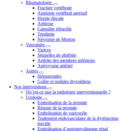
Rhumatologie
Fracture vertébrale
Angiome vertébral agressif
Hernie discale
Arthrose
Capsulite rétractile
Tendinite
Névrome de Morton
Vasculaire
Varices
Séquelles de phlébite
Artérite des membres inférieurs
Anévrysme artériel
Autres
Hémorroïdes
Goître et nodules thyroïdiens
Nos interventions
Qu’est-ce que la radiologie interventionnelle ?
Urologie
Embolisation de la prostate
Biopsie de la prostate
Embolisation de varicocèle
Traitement endovasculaire de la dysfonction
érectile
Embolisation d’angiomyolipome rénal