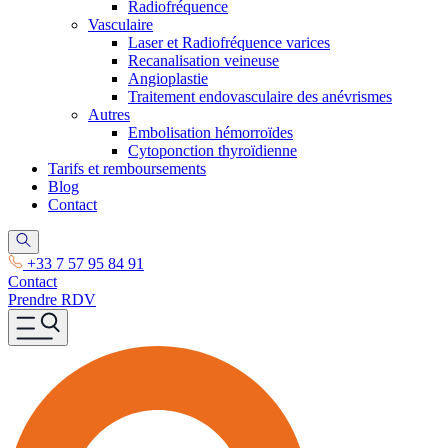
Radiofréquence
Vasculaire
Laser et Radiofréquence varices
Recanalisation veineuse
Angioplastie
Traitement endovasculaire des anévrismes
Autres
Embolisation hémorroïdes
Cytoponction thyroïdienne
Tarifs et remboursements
Blog
Contact
+33 7 57 95 84 91
Contact
Prendre RDV