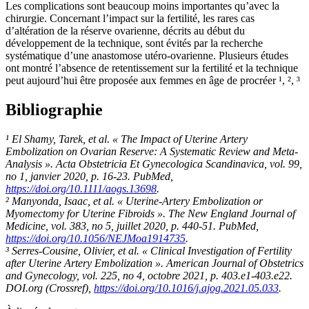
Les complications sont beaucoup moins importantes qu’avec la
chirurgie. Concernant l’impact sur la fertilité, les rares cas
d’altération de la réserve ovarienne, décrits au début du
développement de la technique, sont évités par la recherche
systématique d’une anastomose utéro-ovarienne. Plusieurs études
ont montré l’absence de retentissement sur la fertilité et la technique
peut aujourd’hui être proposée aux femmes en âge de procréer ¹, ², ³
Bibliographie
¹ El Shamy, Tarek, et al. « The Impact of Uterine Artery
Embolization on Ovarian Reserve: A Systematic Review and Meta-
Analysis ». Acta Obstetricia Et Gynecologica Scandinavica, vol. 99,
no 1, janvier 2020, p. 16‑23. PubMed,
https://doi.org/10.1111/aogs.13698
.
² Manyonda, Isaac, et al. « Uterine-Artery Embolization or
Myomectomy for Uterine Fibroids ». The New England Journal of
Medicine, vol. 383, no 5, juillet 2020, p. 440‑51. PubMed,
https://doi.org/10.1056/NEJMoa1914735
.
³ Serres-Cousine, Olivier, et al. « Clinical Investigation of Fertility
after Uterine Artery Embolization ». American Journal of Obstetrics
and Gynecology, vol. 225, no 4, octobre 2021, p. 403.e1-403.e22.
DOI.org (Crossref),
https://doi.org/10.1016/j.ajog.2021.05.033
.