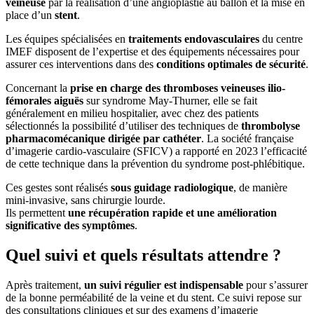
veineuse
par la réalisation d’une angioplastie au ballon et la mise en
place d’un
stent
.
Les équipes spécialisées en
traitements endovasculaires
du centre
IMEF disposent de l’expertise et des équipements nécessaires pour
assurer ces interventions dans des
conditions optimales de sécurité
.
Concernant la
prise en charge des thromboses veineuses ilio-
fémorales aiguës
sur syndrome May-Thurner, elle se fait
généralement en milieu hospitalier, avec chez des patients
sélectionnés la possibilité d’utiliser des techniques de
thrombolyse
pharmacomécanique dirigée par cathéter
. La société française
d’imagerie cardio-vasculaire (SFICV) a rapporté en 2023 l’efficacité
de cette technique dans la prévention du syndrome post-phlébitique.
Ces gestes sont réalisés
sous guidage radiologique
, de manière
mini-invasive, sans chirurgie lourde.
Ils permettent
une récupération rapide et une amélioration
significative des symptômes
.
Quel suivi et quels résultats attendre ?
Après traitement,
un suivi régulier est indispensable
pour s’assurer
de la bonne perméabilité de la veine et du stent. Ce suivi repose sur
des consultations cliniques et sur des examens d’imagerie