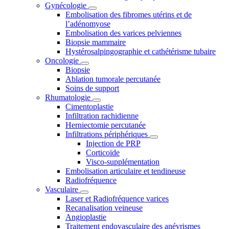
Gynécologie
Embolisation des fibromes utérins et de
l’adénomyose
Embolisation des varices pelviennes
Biopsie mammaire
Hystérosalpingographie et cathétérisme tubaire
Oncologie
Biopsie
Ablation tumorale percutanée
Soins de support
Rhumatologie
Cimentoplastie
Infiltration rachidienne
Herniectomie percutanée
Infiltrations périphériques
Injection de PRP
Corticoïde
Visco-supplémentation
Embolisation articulaire et tendineuse
Radiofréquence
Vasculaire
Laser et Radiofréquence varices
Recanalisation veineuse
Angioplastie
Traitement endovasculaire des anévrismes