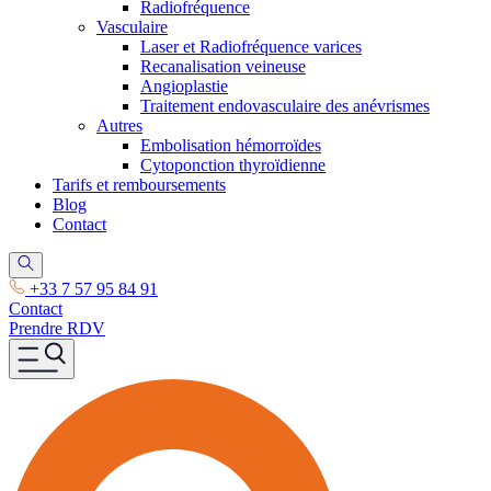
Radiofréquence
Vasculaire
Laser et Radiofréquence varices
Recanalisation veineuse
Angioplastie
Traitement endovasculaire des anévrismes
Autres
Embolisation hémorroïdes
Cytoponction thyroïdienne
Tarifs et remboursements
Blog
Contact
+33 7 57 95 84 91
Contact
Prendre RDV