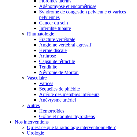
Fibromes utérins
Adénomyose et endométriose
Syndrome de congestion pelvienne et varices
pelviennes
Cancer du sein
Infertilité tubaire
Rhumatologie
Fracture vertébrale
Angiome vertébral agressif
Hernie discale
Arthrose
Capsulite rétractile
Tendinite
Névrome de Morton
Vasculaire
Varices
Séquelles de phlébite
Artérite des membres inférieurs
Anévrysme artériel
Autres
Hémorroïdes
Goître et nodules thyroïdiens
Nos interventions
Qu’est-ce que la radiologie interventionnelle ?
Urologie