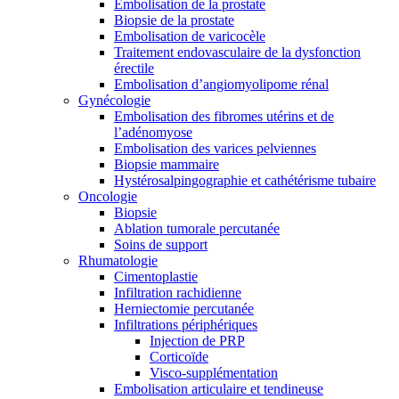
Embolisation de la prostate
Biopsie de la prostate
Embolisation de varicocèle
Traitement endovasculaire de la dysfonction
érectile
Embolisation d’angiomyolipome rénal
Gynécologie
Embolisation des fibromes utérins et de
l’adénomyose
Embolisation des varices pelviennes
Biopsie mammaire
Hystérosalpingographie et cathétérisme tubaire
Oncologie
Biopsie
Ablation tumorale percutanée
Soins de support
Rhumatologie
Cimentoplastie
Infiltration rachidienne
Herniectomie percutanée
Infiltrations périphériques
Injection de PRP
Corticoïde
Visco-supplémentation
Embolisation articulaire et tendineuse