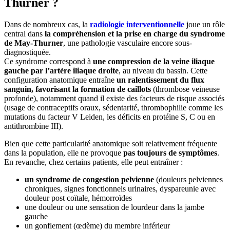
Thurner ?
Dans de nombreux cas, la
radiologie interventionnelle
joue un rôle
central dans
la compréhension et la prise en charge du syndrome
de May-Thurner
, une pathologie vasculaire encore sous-
diagnostiquée.
Ce syndrome correspond à
une compression de la veine iliaque
gauche par l’artère iliaque droite
, au niveau du bassin. Cette
configuration anatomique entraîne
un ralentissement du flux
sanguin, favorisant la formation de caillots
(thrombose veineuse
profonde), notamment quand il existe des facteurs de risque associés
(usage de contraceptifs oraux, sédentarité, thrombophilie comme les
mutations du facteur V Leiden, les déficits en protéine S, C ou en
antithrombine III).
Bien que cette particularité anatomique soit relativement fréquente
dans la population, elle ne provoque
pas toujours de symptômes
.
En revanche, chez certains patients, elle peut entraîner :
un syndrome de congestion pelvienne
(douleurs pelviennes
chroniques, signes fonctionnels urinaires, dyspareunie avec
douleur post coïtale, hémorroïdes
une douleur ou une sensation de lourdeur dans la jambe
gauche
un gonflement (œdème) du membre inférieur