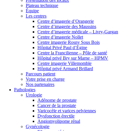
Présentation des locaux
Plateau technique
Équipe
Les centres
Centre d’imagerie d’Orangerie
Centre d’imagerie des Maussins
Centre d’imagerie médicale – Livry-Gargan
Centre d’imagerie Nollet
Centre imagerie Rosny Sous Bois
Hôpital Privé Paul d’Égine
Centre la Francilienne – Pôle de santé
Hôpital privé Bry sur Marne – HPMV
Centre imagerie Villemomble
Hôpital privé Armand Brillard
Parcours patient
Votre prise en charge
Nos partenaires
Pathologies
Urologie
Adénome de prostate
Cancer de la prostate
Varicocèle et varices pelviennes
Dysfonction érectile
Angiomyolipome rénal
Gynécologie