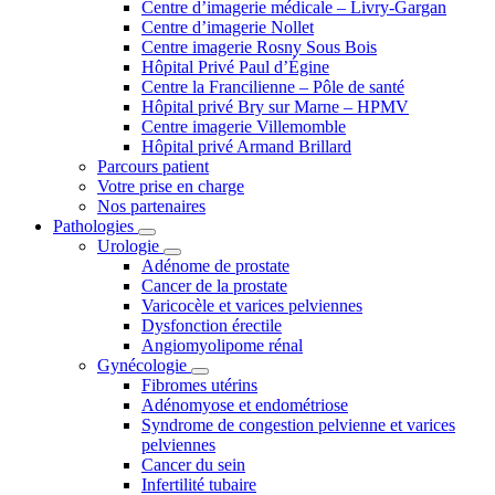
Centre d’imagerie médicale – Livry-Gargan
Centre d’imagerie Nollet
Centre imagerie Rosny Sous Bois
Hôpital Privé Paul d’Égine
Centre la Francilienne – Pôle de santé
Hôpital privé Bry sur Marne – HPMV
Centre imagerie Villemomble
Hôpital privé Armand Brillard
Parcours patient
Votre prise en charge
Nos partenaires
Pathologies
Urologie
Adénome de prostate
Cancer de la prostate
Varicocèle et varices pelviennes
Dysfonction érectile
Angiomyolipome rénal
Gynécologie
Fibromes utérins
Adénomyose et endométriose
Syndrome de congestion pelvienne et varices
pelviennes
Cancer du sein
Infertilité tubaire