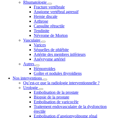
Rhumatologie
Fracture vertébrale
Angiome vertébral agressif
Hernie discale
Arthrose
Capsulite rétractile
Tendinite
Névrome de Morton
Vasculaire
Varices
Séquelles de phlébite
Artérite des membres inférieurs
Anévrysme artériel
Autres
Hémorroïdes
Goître et nodules thyroïdiens
Nos interventions
Qu’est-ce que la radiologie interventionnelle ?
Urologie
Embolisation de la prostate
Biopsie de la prostate
Embolisation de varicocèle
Traitement endovasculaire de la dysfonction
érectile
Embolisation d’angiomyolipome rénal