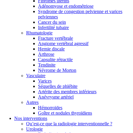
Fibromes utérins
Adénomyose et endométriose
Syndrome de congestion pelvienne et varices
pelviennes
Cancer du sein
Infertilité tubaire
Rhumatologie
Fracture vertébrale
Angiome vertébral agressif
Hernie discale
Arthrose
Capsulite rétractile
Tendinite
Névrome de Morton
Vasculaire
Varices
Séquelles de phlébite
Artérite des membres inférieurs
Anévrysme artériel
Autres
Hémorroïdes
Goître et nodules thyroïdiens
Nos interventions
Qu’est-ce que la radiologie interventionnelle ?
Urologie