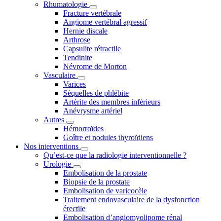
Rhumatologie
Fracture vertébrale
Angiome vertébral agressif
Hernie discale
Arthrose
Capsulite rétractile
Tendinite
Névrome de Morton
Vasculaire
Varices
Séquelles de phlébite
Artérite des membres inférieurs
Anévrysme artériel
Autres
Hémorroïdes
Goître et nodules thyroïdiens
Nos interventions
Qu’est-ce que la radiologie interventionnelle ?
Urologie
Embolisation de la prostate
Biopsie de la prostate
Embolisation de varicocèle
Traitement endovasculaire de la dysfonction
érectile
Embolisation d’angiomyolipome rénal