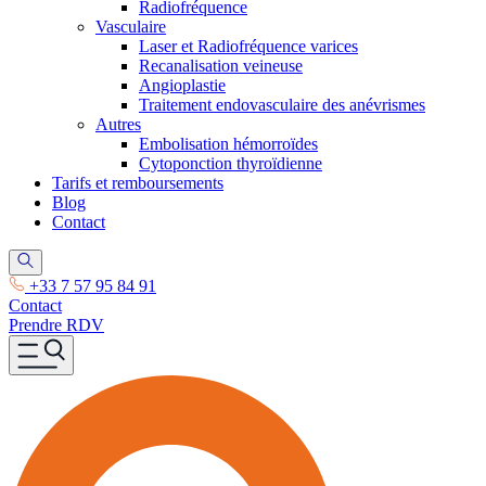
Radiofréquence
Vasculaire
Laser et Radiofréquence varices
Recanalisation veineuse
Angioplastie
Traitement endovasculaire des anévrismes
Autres
Embolisation hémorroïdes
Cytoponction thyroïdienne
Tarifs et remboursements
Blog
Contact
+33 7 57 95 84 91
Contact
Prendre RDV