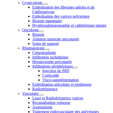
Gynécologie
Embolisation des fibromes utérins et de
l’adénomyose
Embolisation des varices pelviennes
Biopsie mammaire
Hystérosalpingographie et cathétérisme tubaire
Oncologie
Biopsie
Ablation tumorale percutanée
Soins de support
Rhumatologie
Cimentoplastie
Infiltration rachidienne
Herniectomie percutanée
Infiltrations périphériques
Injection de PRP
Corticoïde
Visco-supplémentation
Embolisation articulaire et tendineuse
Radiofréquence
Vasculaire
Laser et Radiofréquence varices
Recanalisation veineuse
Angioplastie
Traitement endovasculaire des anévrismes