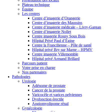
Présentation des locaux
Plateau technique
Équipe
Les centres
Centre d’imagerie d’Orangerie
Centre d’imagerie des Maussins
Centre d’imagerie médicale – Livry-Gargan
Centre d’imagerie Nollet
Centre imagerie Rosny Sous Bois
Hôpital Privé Paul d’Égine
Centre la Francilienne – Pôle de santé
Hôpital privé Bry sur Marne – HPMV
Centre imagerie Villemomble
Hôpital privé Armand Brillard
Parcours patient
Votre prise en charge
Nos partenaires
Pathologies
Urologie
Adénome de prostate
Cancer de la prostate
Varicocèle et varices pelviennes
Dysfonction érectile
Angiomyolipome rénal
Gynécologie