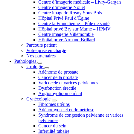
Centre d’imagerie médicale – Livry-Gargan
Centre d’imagerie Nollet
Centre imagerie Rosny Sous Bois
Hôpital Privé Paul d’Égine
Centre la Francilienne – Pôle de santé
Hôpital privé Bry sur Marne – HPMV
Centre imagerie Villemomble
Hôpital privé Armand Brillard
Parcours patient
Votre prise en charge
Nos partenaires
Pathologies
Urologie
Adénome de prostate
Cancer de la prostate
Varicocèle et varices pelviennes
Dysfonction érectile
Angiomyolipome rénal
Gynécologie
Fibromes utérins
Adénomyose et endométriose
Syndrome de congestion pelvienne et varices
pelviennes
Cancer du sein
Infertilité tubaire