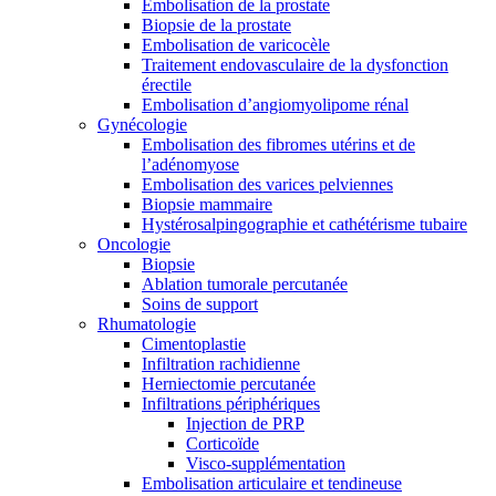
Embolisation de la prostate
Biopsie de la prostate
Embolisation de varicocèle
Traitement endovasculaire de la dysfonction
érectile
Embolisation d’angiomyolipome rénal
Gynécologie
Embolisation des fibromes utérins et de
l’adénomyose
Embolisation des varices pelviennes
Biopsie mammaire
Hystérosalpingographie et cathétérisme tubaire
Oncologie
Biopsie
Ablation tumorale percutanée
Soins de support
Rhumatologie
Cimentoplastie
Infiltration rachidienne
Herniectomie percutanée
Infiltrations périphériques
Injection de PRP
Corticoïde
Visco-supplémentation
Embolisation articulaire et tendineuse