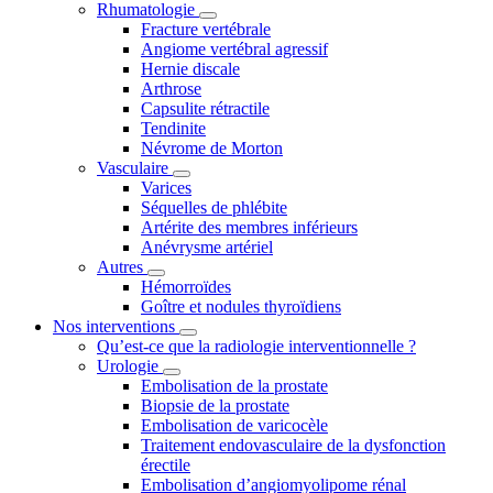
Rhumatologie
Fracture vertébrale
Angiome vertébral agressif
Hernie discale
Arthrose
Capsulite rétractile
Tendinite
Névrome de Morton
Vasculaire
Varices
Séquelles de phlébite
Artérite des membres inférieurs
Anévrysme artériel
Autres
Hémorroïdes
Goître et nodules thyroïdiens
Nos interventions
Qu’est-ce que la radiologie interventionnelle ?
Urologie
Embolisation de la prostate
Biopsie de la prostate
Embolisation de varicocèle
Traitement endovasculaire de la dysfonction
érectile
Embolisation d’angiomyolipome rénal