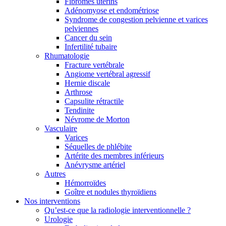
Fibromes utérins
Adénomyose et endométriose
Syndrome de congestion pelvienne et varices
pelviennes
Cancer du sein
Infertilité tubaire
Rhumatologie
Fracture vertébrale
Angiome vertébral agressif
Hernie discale
Arthrose
Capsulite rétractile
Tendinite
Névrome de Morton
Vasculaire
Varices
Séquelles de phlébite
Artérite des membres inférieurs
Anévrysme artériel
Autres
Hémorroïdes
Goître et nodules thyroïdiens
Nos interventions
Qu’est-ce que la radiologie interventionnelle ?
Urologie