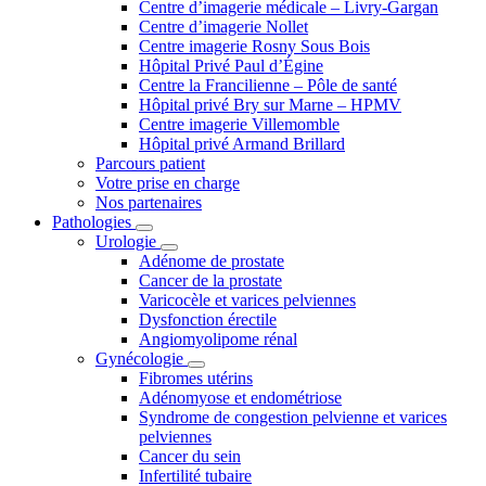
Centre d’imagerie médicale – Livry-Gargan
Centre d’imagerie Nollet
Centre imagerie Rosny Sous Bois
Hôpital Privé Paul d’Égine
Centre la Francilienne – Pôle de santé
Hôpital privé Bry sur Marne – HPMV
Centre imagerie Villemomble
Hôpital privé Armand Brillard
Parcours patient
Votre prise en charge
Nos partenaires
Pathologies
Urologie
Adénome de prostate
Cancer de la prostate
Varicocèle et varices pelviennes
Dysfonction érectile
Angiomyolipome rénal
Gynécologie
Fibromes utérins
Adénomyose et endométriose
Syndrome de congestion pelvienne et varices
pelviennes
Cancer du sein
Infertilité tubaire