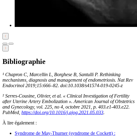
Bibliographie
¹ Chapron C, Marcellin L, Borghese B, Santulli P. Rethinking
mechanisms, diagnosis and management of endometriosis. Nat Rev
Endocrinol 2019;15:666–82. doi:10.1038/s41574-019-0245-z
² Serres-Cousine, Olivier, et al. « Clinical Investigation of Fertility
after Uterine Artery Embolization ». American Journal of Obstetrics
and Gynecology, vol. 225, no 4, octobre 2021, p. 403.e1-403.e22.
PubMed,
https://doi.org/10.1016/j.ajog.2021.05.033
.
À lire également :
Syndrome de May-Thurner (syndrome de Cockett) :