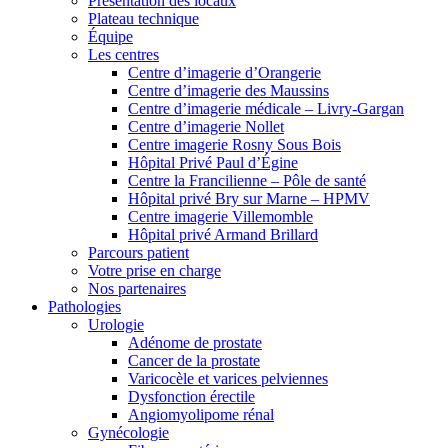
Présentation des locaux
Plateau technique
Équipe
Les centres
Centre d’imagerie d’Orangerie
Centre d’imagerie des Maussins
Centre d’imagerie médicale – Livry-Gargan
Centre d’imagerie Nollet
Centre imagerie Rosny Sous Bois
Hôpital Privé Paul d’Égine
Centre la Francilienne – Pôle de santé
Hôpital privé Bry sur Marne – HPMV
Centre imagerie Villemomble
Hôpital privé Armand Brillard
Parcours patient
Votre prise en charge
Nos partenaires
Pathologies
Urologie
Adénome de prostate
Cancer de la prostate
Varicocèle et varices pelviennes
Dysfonction érectile
Angiomyolipome rénal
Gynécologie