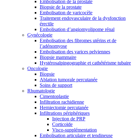
Embolisation de la prostate
Biopsie de la prostate
Embolisation de varicocèle
Traitement endovasculaire de la dysfonction
érectile
Embolisation d’angiomyolipome rénal
Gynécologie
Embolisation des fibromes utérins et de
l’adénomyose
Embolisation des varices pelviennes
Biopsie mammaire
Hystérosalpingographie et cathétérisme tubaire
Oncologie
Biopsie
Ablation tumorale percutanée
Soins de support
Rhumatologie
Cimentoplastie
Infiltration rachidienne
Herniectomie percutanée
Infiltrations périphériques
Injection de PRP
Corticoïde
Visco-supplémentation
Embolisation articulaire et tendineuse