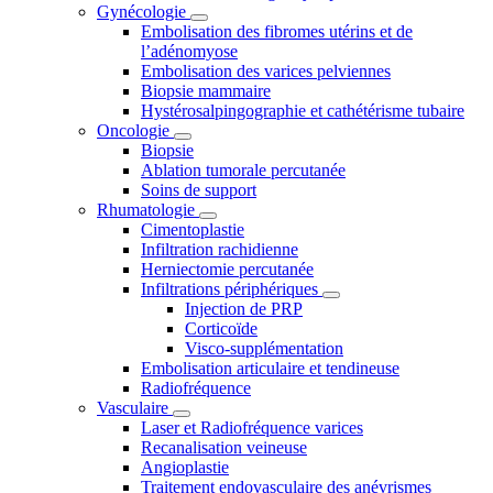
Gynécologie
Embolisation des fibromes utérins et de
l’adénomyose
Embolisation des varices pelviennes
Biopsie mammaire
Hystérosalpingographie et cathétérisme tubaire
Oncologie
Biopsie
Ablation tumorale percutanée
Soins de support
Rhumatologie
Cimentoplastie
Infiltration rachidienne
Herniectomie percutanée
Infiltrations périphériques
Injection de PRP
Corticoïde
Visco-supplémentation
Embolisation articulaire et tendineuse
Radiofréquence
Vasculaire
Laser et Radiofréquence varices
Recanalisation veineuse
Angioplastie
Traitement endovasculaire des anévrismes