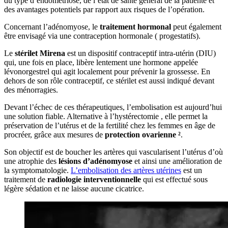
du type d’endométriose, de l’état de santé général de la patiente et
des avantages potentiels par rapport aux risques de l’opération.
Concernant l’adénomyose, le
traitement hormonal
peut également
être envisagé via une contraception hormonale ( progestatifs).
Le
stérilet Mirena
est un dispositif contraceptif intra-utérin (DIU)
qui, une fois en place, libère lentement une hormone appelée
lévonorgestrel qui agit localement pour prévenir la grossesse. En
dehors de son rôle contraceptif, ce stérilet est aussi indiqué devant
des ménorragies.
Devant l’échec de ces thérapeutiques, l’embolisation est aujourd’hui
une solution fiable. Alternative à l’hystérectomie , elle permet la
préservation de l’utérus et de la fertilité chez les femmes en âge de
procréer, grâce aux mesures de
protection ovarienne ²
.
Son objectif est de boucher les artères qui vascularisent l’utérus d’où
une atrophie des
lésions d’adénomyose
et ainsi une amélioration de
la symptomatologie.
L’embolisation des artères utérines
est un
traitement de
radiologie interventionnelle
qui est effectué sous
légère sédation et ne laisse aucune cicatrice.