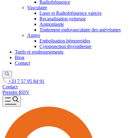
Radiofréquence
Vasculaire
Laser et Radiofréquence varices
Recanalisation veineuse
Angioplastie
Traitement endovasculaire des anévrismes
Autres
Embolisation hémorroïdes
Cytoponction thyroïdienne
Tarifs et remboursements
Blog
Contact
+33 7 57 95 84 91
Contact
Prendre RDV