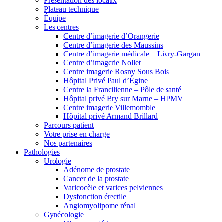
Présentation des locaux
Plateau technique
Équipe
Les centres
Centre d’imagerie d’Orangerie
Centre d’imagerie des Maussins
Centre d’imagerie médicale – Livry-Gargan
Centre d’imagerie Nollet
Centre imagerie Rosny Sous Bois
Hôpital Privé Paul d’Égine
Centre la Francilienne – Pôle de santé
Hôpital privé Bry sur Marne – HPMV
Centre imagerie Villemomble
Hôpital privé Armand Brillard
Parcours patient
Votre prise en charge
Nos partenaires
Pathologies
Urologie
Adénome de prostate
Cancer de la prostate
Varicocèle et varices pelviennes
Dysfonction érectile
Angiomyolipome rénal
Gynécologie