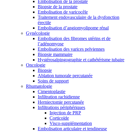
Embolisation de la prostate
Biopsie de la prostate
Embolisation de varicocèle
Traitement endovasculaire de la dysfonction
érectile
Embolisation d’angiomyolipome rénal
Gynécologie
Embolisation des fibromes utérins et de
l’adénomyose
Embolisation des varices pelviennes
Biopsie mammaire
Hystérosalpingographie et cathétérisme tubaire
Oncologie
Biopsie
Ablation tumorale percutanée
Soins de support
Rhumatologie
Cimentoplastie
Infiltration rachidienne
Herniectomie percutanée
Infiltrations périphériques
Injection de PRP
Corticoïde
Visco-supplémentation
Embolisation articulaire et tendineuse