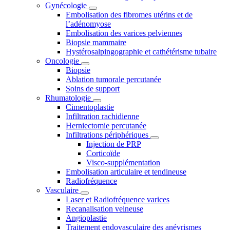
Gynécologie
Embolisation des fibromes utérins et de
l’adénomyose
Embolisation des varices pelviennes
Biopsie mammaire
Hystérosalpingographie et cathétérisme tubaire
Oncologie
Biopsie
Ablation tumorale percutanée
Soins de support
Rhumatologie
Cimentoplastie
Infiltration rachidienne
Herniectomie percutanée
Infiltrations périphériques
Injection de PRP
Corticoïde
Visco-supplémentation
Embolisation articulaire et tendineuse
Radiofréquence
Vasculaire
Laser et Radiofréquence varices
Recanalisation veineuse
Angioplastie
Traitement endovasculaire des anévrismes