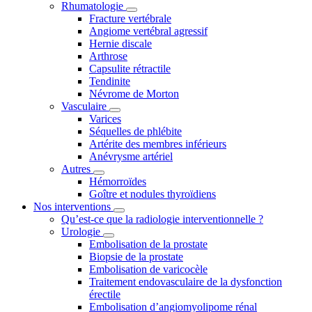
Rhumatologie
Fracture vertébrale
Angiome vertébral agressif
Hernie discale
Arthrose
Capsulite rétractile
Tendinite
Névrome de Morton
Vasculaire
Varices
Séquelles de phlébite
Artérite des membres inférieurs
Anévrysme artériel
Autres
Hémorroïdes
Goître et nodules thyroïdiens
Nos interventions
Qu’est-ce que la radiologie interventionnelle ?
Urologie
Embolisation de la prostate
Biopsie de la prostate
Embolisation de varicocèle
Traitement endovasculaire de la dysfonction
érectile
Embolisation d’angiomyolipome rénal