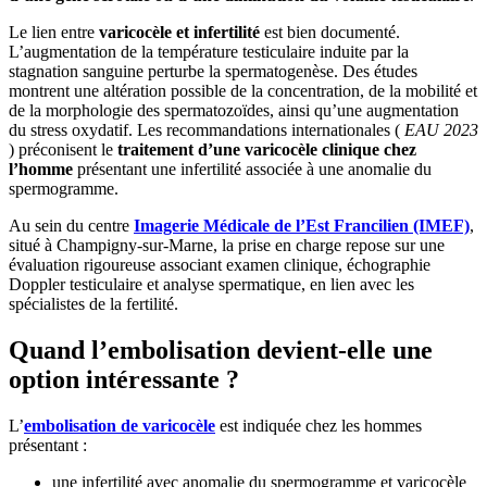
Le lien entre
varicocèle et infertilité
est bien documenté.
L’augmentation de la température testiculaire induite par la
stagnation sanguine perturbe la spermatogenèse. Des études
montrent une altération possible de la concentration, de la mobilité et
de la morphologie des spermatozoïdes, ainsi qu’une augmentation
du stress oxydatif. Les recommandations internationales (
EAU 2023
) préconisent le
traitement d’une varicocèle clinique chez
l’homme
présentant une infertilité associée à une anomalie du
spermogramme.
Au sein du centre
Imagerie Médicale de l’Est Francilien (IMEF)
,
situé à Champigny-sur-Marne, la prise en charge repose sur une
évaluation rigoureuse associant examen clinique, échographie
Doppler testiculaire et analyse spermatique, en lien avec les
spécialistes de la fertilité.
Quand l’embolisation devient-elle une
option intéressante ?
L’
embolisation de varicocèle
est indiquée chez les hommes
présentant :
une infertilité avec anomalie du spermogramme et varicocèle