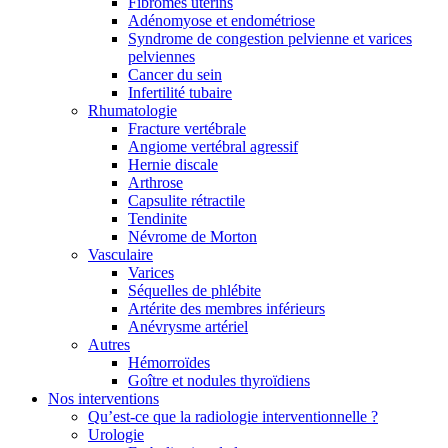
Fibromes utérins
Adénomyose et endométriose
Syndrome de congestion pelvienne et varices
pelviennes
Cancer du sein
Infertilité tubaire
Rhumatologie
Fracture vertébrale
Angiome vertébral agressif
Hernie discale
Arthrose
Capsulite rétractile
Tendinite
Névrome de Morton
Vasculaire
Varices
Séquelles de phlébite
Artérite des membres inférieurs
Anévrysme artériel
Autres
Hémorroïdes
Goître et nodules thyroïdiens
Nos interventions
Qu’est-ce que la radiologie interventionnelle ?
Urologie