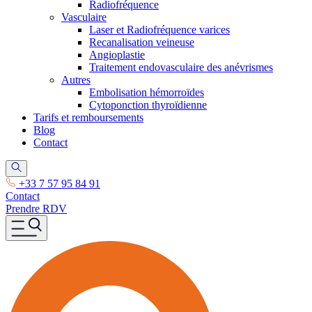
Radiofréquence
Vasculaire
Laser et Radiofréquence varices
Recanalisation veineuse
Angioplastie
Traitement endovasculaire des anévrismes
Autres
Embolisation hémorroïdes
Cytoponction thyroïdienne
Tarifs et remboursements
Blog
Contact
+33 7 57 95 84 91
Contact
Prendre RDV