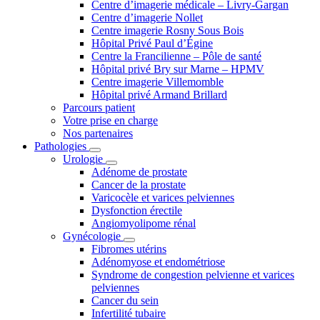
Centre d’imagerie médicale – Livry-Gargan
Centre d’imagerie Nollet
Centre imagerie Rosny Sous Bois
Hôpital Privé Paul d’Égine
Centre la Francilienne – Pôle de santé
Hôpital privé Bry sur Marne – HPMV
Centre imagerie Villemomble
Hôpital privé Armand Brillard
Parcours patient
Votre prise en charge
Nos partenaires
Pathologies
Urologie
Adénome de prostate
Cancer de la prostate
Varicocèle et varices pelviennes
Dysfonction érectile
Angiomyolipome rénal
Gynécologie
Fibromes utérins
Adénomyose et endométriose
Syndrome de congestion pelvienne et varices
pelviennes
Cancer du sein
Infertilité tubaire