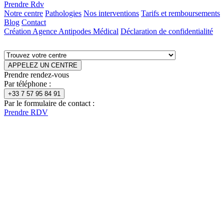
Prendre Rdv
Notre centre
Pathologies
Nos interventions
Tarifs et remboursements
Blog
Contact
Création Agence Antipodes Médical
Déclaration de confidentialité
APPELEZ UN CENTRE
Prendre rendez-vous
Par téléphone :
+33 7 57 95 84 91
Par le formulaire de contact :
Prendre RDV