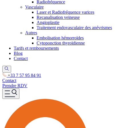
Radiofréquence
Vasculaire
Laser et Radiofréquence varices
Recanalisation veineuse
Angioplastie
Traitement endovasculaire des anévrismes
Autres
Embolisation hémorroïdes
Cytoponction thyroïdienne
Tarifs et remboursements
Blog
Contact
+33 7 57 95 84 91
Contact
Prendre RDV