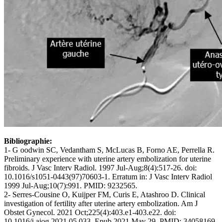
Bibliographie:
1- G oodwin SC, Vedantham S, McLucas B, Forno AE, Perrella R.
Preliminary experience with uterine artery embolization for uterine
fibroids. J Vasc Interv Radiol. 1997 Jul-Aug;8(4):517-26. doi:
10.1016/s1051-0443(97)70603-1. Erratum in: J Vasc Interv Radiol
1999 Jul-Aug;10(7):991. PMID: 9232565.
2- Serres-Cousine O, Kuijper FM, Curis E, Atashroo D. Clinical
investigation of fertility after uterine artery embolization. Am J
Obstet Gynecol. 2021 Oct;225(4):403.e1-403.e22. doi:
10.1016/j.ajog.2021.05.033. Epub 2021 May 29. PMID: 34058169.