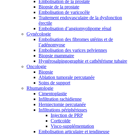
Embolisation de la prostate
Biopsie de la prostate
Embolisation de varicocèle
Traitement endovasculaire de la dysfonction
érectile
Embolisation d’angiomyolipome rénal
Gynécologie
Embolisation des fibromes utérins et de
l’adénomyose
Embolisation des varices pelviennes
Biopsie mammaire
Hystérosalpingographie et cathétérisme tubaire
Oncologie
Biopsie
Ablation tumorale percutanée
Soins de support
Rhumatologie
Cimentoplastie
Infiltration rachidienne
Herniectomie percutanée
Infiltrations périphériques
Injection de PRP
Corticoïde
Visco-supplémentation
Embolisation articulaire et tendineuse