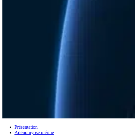
Présentation
Adénomyose utérine