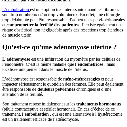
L’embolisation
est une option très intéressante quand les fibromes
sont trop nombreux et/ou trop volumineux. En effet, une chirurgie
trop délabrante peut être responsable d’adhérences pelvi-péritonéales
et
compromettre la fertilité des patientes
. Il existe également un
risque obstétrical non négligeable après des résections trop étendues
de muscle utérin.
Qu’est-ce qu’une adénomyose utérine ?
L’adénomyose
est une infiltration du myomètre par les cellules de
l’endomètre. C’est la même maladie que
l’endométriose
, mais
localisée uniquement dans le muscle de l’utérus.
L’adénomyose est responsable de
méno-métrorragies
et peut
impacter sérieusement le quotidien des femmes. Elle peut également
être responsable de
douleurs pelviennes
chroniques et d’une
altération de la fertilité.
Son traitement repose initialement sur les
traitements hormonaux
(pilule contraceptive et stérilet hormonal). En cas d’échec de ce
traitement,
l’embolisation
, qui est une alternative à l’hystérectomie,
est un traitement efficace de l’adénomyose.