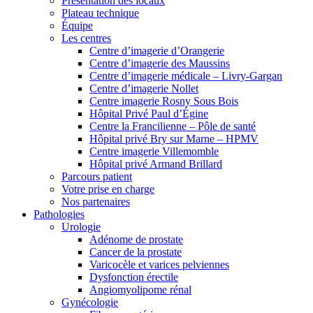
Présentation des locaux
Plateau technique
Équipe
Les centres
Centre d’imagerie d’Orangerie
Centre d’imagerie des Maussins
Centre d’imagerie médicale – Livry-Gargan
Centre d’imagerie Nollet
Centre imagerie Rosny Sous Bois
Hôpital Privé Paul d’Égine
Centre la Francilienne – Pôle de santé
Hôpital privé Bry sur Marne – HPMV
Centre imagerie Villemomble
Hôpital privé Armand Brillard
Parcours patient
Votre prise en charge
Nos partenaires
Pathologies
Urologie
Adénome de prostate
Cancer de la prostate
Varicocèle et varices pelviennes
Dysfonction érectile
Angiomyolipome rénal
Gynécologie