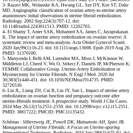
3- Razavi MK, Wolanske KA, Hwang GL, Sze DY, Kee ST, Dake
MD. Angiographic classification of ovarian artery-to-uterine artery
anastomoses: initial observations in uterine fibroid embolization.
Radiology. 2002 Sep;224(3):707-12. doi:
10.1148/radiol.2243011513. PMID: 12202703.
4- El Shamy T, Amer SAK, Mohamed AA, James C, Jayaprakasan
K. The impact of uterine artery embolization on ovarian reserve: A
systematic review and meta-analysis. Acta Obstet Gynecol Scand.
2020 Jan;99(1):16-23. doi: 10.1111/aogs.13698. Epub 2019 Aug 26.
PMID: 31370100.
5- Manyonda I, Belli AM, Lumsden MA, Moss J, McKinnon W,
Middleton LJ, Cheed V, Wu O, Sirkeci F, Daniels JP, McPherson K;
FEMME Collaborative Group. Uterine-Artery Embolization or
Myomectomy for Uterine Fibroids. N Engl J Med. 2020 Jul
30;383(5):440-451. doi: 10.1056/NEJMoa1914735. PMID:
32726530.
6- Liu JL, Liang ZH, Cui B, Liu JY, Sun L. Impact of uterine artery
embolization on ovarian function and pregnancy outcome after
uterine-fibroids treatment: A prospective study. World J Clin Cases.
2024 May 26;12(15):2551-2559. doi: 10.12998/wjcc.v12.i15.2551.
PMID: 38817222; PMCID: PMC11135432.
Schémas :
Silberzweig JE, Powell DK, Matsumoto AH, Spies JB.
Management of Uterine Fibroids: A Focus on Uterine-sparing
Interventional Techniques. Radiology. 2016 Sep;280(3):675-92. doi: