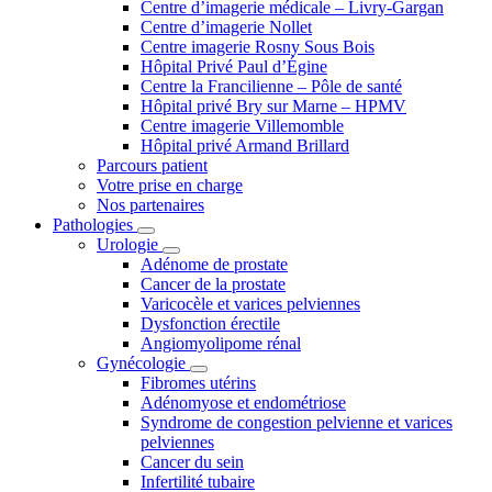
Centre d’imagerie médicale – Livry-Gargan
Centre d’imagerie Nollet
Centre imagerie Rosny Sous Bois
Hôpital Privé Paul d’Égine
Centre la Francilienne – Pôle de santé
Hôpital privé Bry sur Marne – HPMV
Centre imagerie Villemomble
Hôpital privé Armand Brillard
Parcours patient
Votre prise en charge
Nos partenaires
Pathologies
Urologie
Adénome de prostate
Cancer de la prostate
Varicocèle et varices pelviennes
Dysfonction érectile
Angiomyolipome rénal
Gynécologie
Fibromes utérins
Adénomyose et endométriose
Syndrome de congestion pelvienne et varices
pelviennes
Cancer du sein
Infertilité tubaire