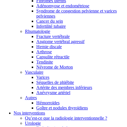
Fibromes utérins
Adénomyose et endométriose
Syndrome de congestion pelvienne et varices
pelviennes
Cancer du sein
Infertilité tubaire
Rhumatologie
Fracture vertébrale
Angiome vertébral agressif
Hernie discale
Arthrose
Capsulite rétractile
Tendinite
Névrome de Morton
Vasculaire
Varices
Séquelles de phlébite
Artérite des membres inférieurs
Anévrysme artériel
Autres
Hémorroïdes
Goître et nodules thyroïdiens
Nos interventions
Qu’est-ce que la radiologie interventionnelle ?
Urologie