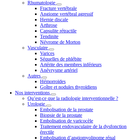
Rhumatologie
Fracture vertébrale
Angiome vertébral agressif
Hernie discale
Arthrose
Capsulite rétractile
Tendinite
Névrome de Morton
Vasculaire
Varices
Séquelles de phlébite
Artérite des membres inférieurs
Anévrysme artériel
Autres
Hémorroïdes
Goître et nodules thyroïdiens
Nos interventions
Qu’est-ce que la radiologie interventionnelle ?
Urologie
Embolisation de la prostate
Biopsie de la prostate
Embolisation de varicocèle
Traitement endovasculaire de la dysfonction
érectile
Embolisation d’angiomyolipome rénal