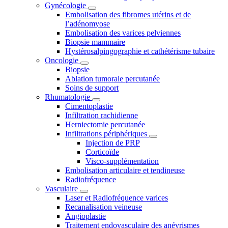
Gynécologie
Embolisation des fibromes utérins et de
l’adénomyose
Embolisation des varices pelviennes
Biopsie mammaire
Hystérosalpingographie et cathétérisme tubaire
Oncologie
Biopsie
Ablation tumorale percutanée
Soins de support
Rhumatologie
Cimentoplastie
Infiltration rachidienne
Herniectomie percutanée
Infiltrations périphériques
Injection de PRP
Corticoïde
Visco-supplémentation
Embolisation articulaire et tendineuse
Radiofréquence
Vasculaire
Laser et Radiofréquence varices
Recanalisation veineuse
Angioplastie
Traitement endovasculaire des anévrismes